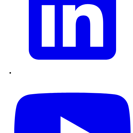
Supply Chain durables
Data driven management
Pilotage en
environnement incertain
Gestion de projet