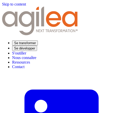
Skip to content
Se transformer
Se développer
S'outiller
Nous connaître
Ressources
Contact
Trouvez votre formation
Supply Chain Académie
Expertise sectorielle
Distribution
Industrie
Agroalimentaire
Luxe
Aéronautique
Pharmaceutique
Répondre à vos besoins
Performance opérationnelle
Supply chain résiliente
Compétences