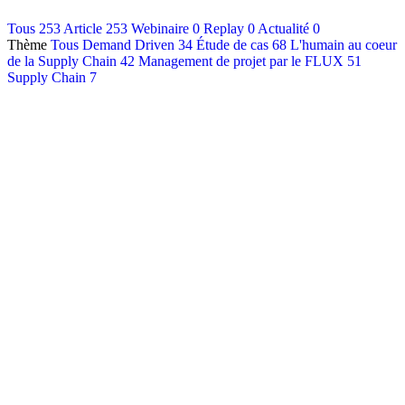
Contact
Tous
253
Article
253
Webinaire
0
Replay
0
Actualité
0
Thème
Tous
Demand Driven
34
Étude de cas
68
L'humain au coeur
Français
de la Supply Chain
42
Management de projet par le FLUX
51
English
Supply Chain
7