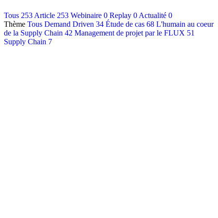
Contact
Tous
253
Article
253
Webinaire
0
Replay
0
Actualité
0
Thème
Tous
Demand Driven
34
Étude de cas
68
L'humain au coeur
Français
de la Supply Chain
42
Management de projet par le FLUX
51
English
Supply Chain
7