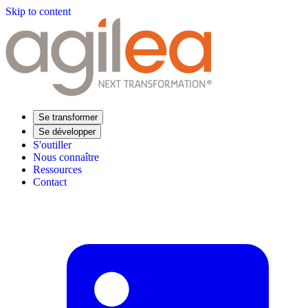
Skip to content
Se transformer
Se développer
S'outiller
Nous connaître
Ressources
Contact
Trouvez votre formation
Supply Chain Académie
Expertise sectorielle
Distribution
Industrie
Agroalimentaire
Luxe
Aéronautique
Pharmaceutique
Répondre à vos besoins
Performance opérationnelle
Supply chain résiliente
Compétences