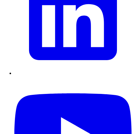
Supply Chain durables
Data driven management
Pilotage en
environnement incertain
Gestion de projet