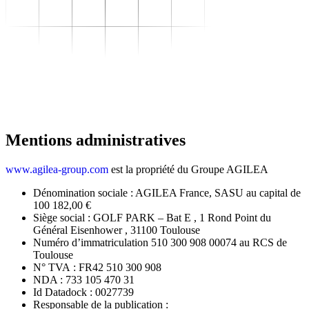
Se transformer
–
Expertise sectorielle
–
Distribution
–
Industrie
–
Agroalimentaire
–
Luxe
–
Aéronautique
–
Pharmaceutique
–
Répondre à vos besoins
–
Performance
opérationnelle
Mentions administratives
–
Supply chain résiliente
–
Compétences Supply
www.agilea-group.com
est la propriété du Groupe AGILEA
Chain durables
–
Data driven management
Dénomination sociale : AGILEA France, SASU au capital de
–
Pilotage en environnement
100 182,00 €
incertain
Siège social : GOLF PARK – Bat E , 1 Rond Point du
–
Gestion de projet
Général Eisenhower , 31100 Toulouse
Se développer
Numéro d’immatriculation 510 300 908 00074 au RCS de
–
Trouvez votre formation
Toulouse
–
Supply Chain Académie
N° TVA : FR42 510 300 908
S'outiller
NDA : 733 105 470 31
Nous connaître
Id Datadock : 0027739
Ressources
Responsable de la publication :