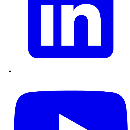
Supply Chain durables
Data driven management
Pilotage en
environnement incertain
Gestion de projet