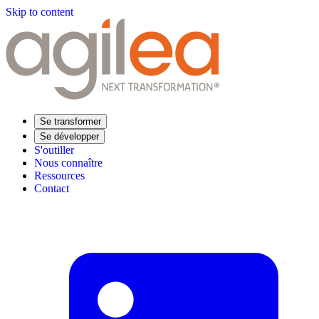
Skip to content
Se transformer
Se développer
S'outiller
Nous connaître
Ressources
Contact
Trouvez votre formation
Supply Chain Académie
Expertise sectorielle
Distribution
Industrie
Agroalimentaire
Luxe
Aéronautique
Pharmaceutique
Répondre à vos besoins
Performance opérationnelle
Supply chain résiliente
Compétences