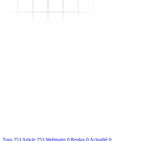
Se transformer
–
Expertise sectorielle
–
Distribution
–
Industrie
–
Agroalimentaire
–
Luxe
–
Aéronautique
–
Pharmaceutique
–
Répondre à vos besoins
–
Performance
opérationnelle
–
Supply chain résiliente
–
Compétences Supply
Chain durables
–
Data driven management
–
Pilotage en environnement
incertain
–
Gestion de projet
Se développer
–
Trouvez votre formation
–
Supply Chain Académie
S'outiller
Nous connaître
Ressources
Tous
253
Article
253
Webinaire
0
Replay
0
Actualité
0