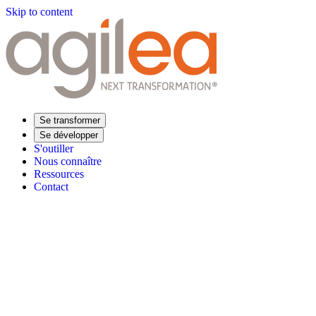
Skip to content
Se transformer
Se développer
S'outiller
Nous connaître
Ressources
Contact
Trouvez votre formation
Supply Chain Académie
Expertise sectorielle
Distribution
Industrie
Agroalimentaire
Luxe
Aéronautique
Pharmaceu
Répondre à vos besoins
Performance opérationnelle
Supply chain résiliente
Compétences Supp