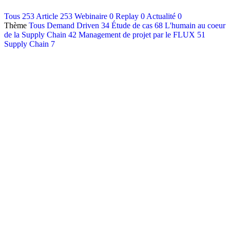
Contact
Tous
253
Article
253
Webinaire
0
Replay
0
Actualité
0
Thème
Tous
Demand Driven
34
Étude de cas
68
L'humain au coeur
Français
de la Supply Chain
42
Management de projet par le FLUX
51
English
Supply Chain
7