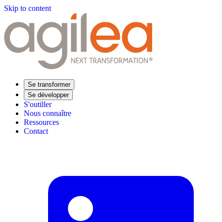
Skip to content
Se transformer
Se développer
S'outiller
Nous connaître
Ressources
Contact
Trouvez votre formation
Supply Chain Académie
Expertise sectorielle
Distribution
Industrie
Agroalimentaire
Luxe
Aéronautique
Pharmaceutique
Répondre à vos besoins
Performance opérationnelle
Supply chain résiliente
Compétences