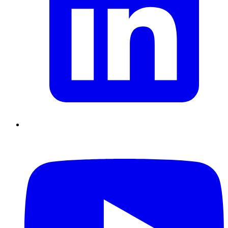
Supply Chain durables
Data driven management
Pilotage en
environnement incertain
Gestion de projet