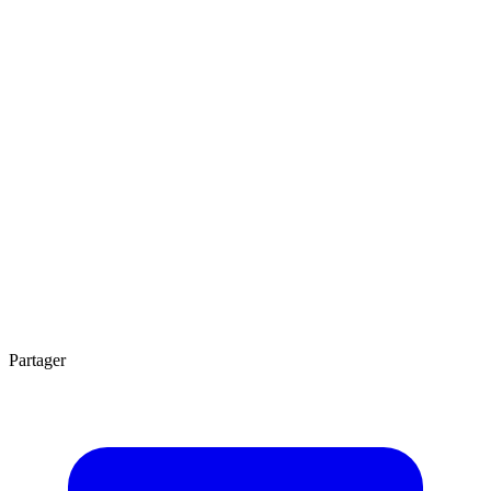
Agrandir
2 min
Partager