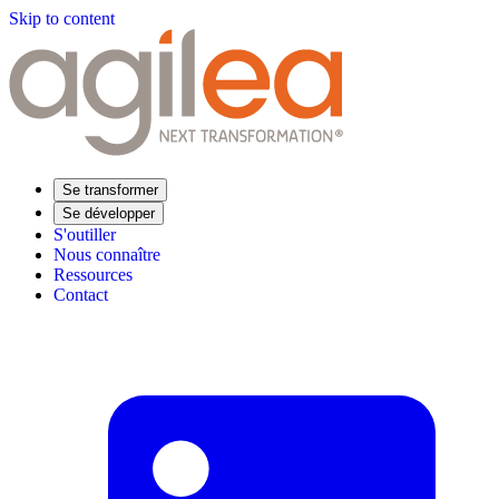
Skip to content
Se transformer
Se développer
S'outiller
Nous connaître
Ressources
Contact
Trouvez votre formation
Supply Chain Académie
Expertise sectorielle
Distribution
Industrie
Agroalimentaire
Luxe
Aéronautique
Pharmaceutique
Répondre à vos besoins
Performance opérationnelle
Supply chain résiliente
Compétences