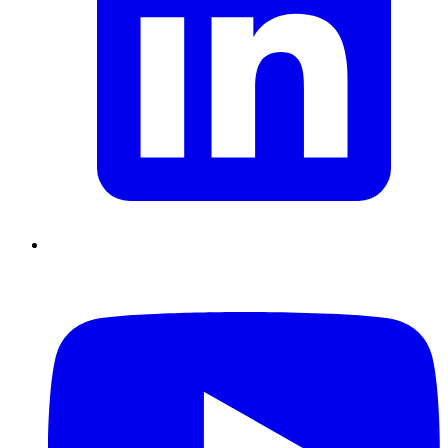
Supply Chain durables
Data driven management
Pilotage en
environnement incertain
Gestion de projet