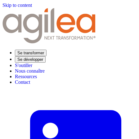
Skip to content
Se transformer
Se développer
S'outiller
Nous connaître
Ressources
Contact
Trouvez votre formation
Supply Chain Académie
Expertise sectorielle
Distribution
Industrie
Agroalimentaire
Luxe
Aéronautique
Pharmaceutique
Répondre à vos besoins
Performance opérationnelle
Supply chain résiliente
Compétences