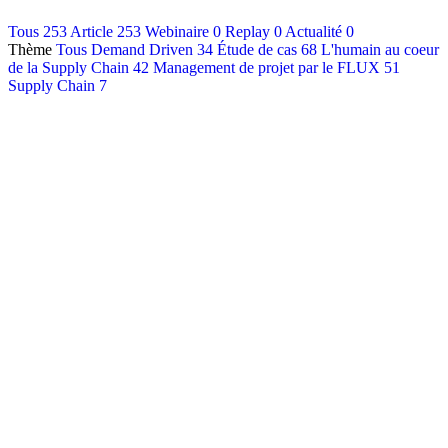
Contact
Tous
253
Article
253
Webinaire
0
Replay
0
Actualité
0
Thème
Tous
Demand Driven
34
Étude de cas
68
L'humain au coeur
Français
de la Supply Chain
42
Management de projet par le FLUX
51
English
Supply Chain
7