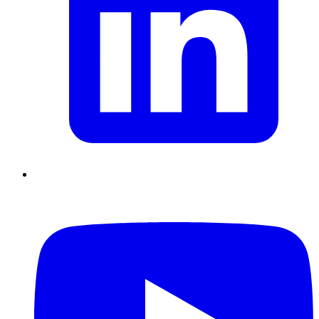
Supply Chain durables
Data driven management
Pilotage en
environnement incertain
Gestion de projet