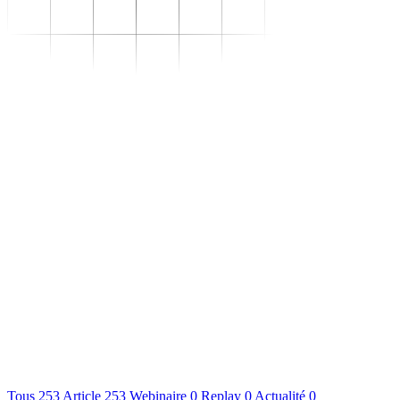
Se transformer
–
Expertise sectorielle
–
Distribution
–
Industrie
–
Agroalimentaire
–
Luxe
–
Aéronautique
–
Pharmaceutique
–
Répondre à vos besoins
–
Performance
opérationnelle
–
Supply chain résiliente
–
Compétences Supply
Chain durables
–
Data driven management
–
Pilotage en environnement
incertain
–
Gestion de projet
Se développer
–
Trouvez votre formation
–
Supply Chain Académie
S'outiller
Nous connaître
Ressources
Tous
253
Article
253
Webinaire
0
Replay
0
Actualité
0