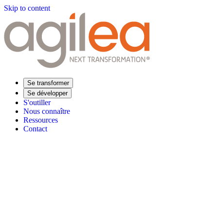
Skip to content
Se transformer
Se développer
S'outiller
Nous connaître
Ressources
Contact
Trouvez votre formation
Supply Chain Académie
Expertise sectorielle
Distribution
Industrie
Agroalimentaire
Luxe
Aéronautique
Pharmaceu
Répondre à vos besoins
Performance opérationnelle
Supply chain résiliente
Compétences Supp