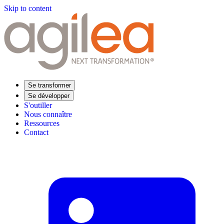
Skip to content
Se transformer
Se développer
S'outiller
Nous connaître
Ressources
Contact
Trouvez votre formation
Supply Chain Académie
Expertise sectorielle
Distribution
Industrie
Agroalimentaire
Luxe
Aéronautique
Pharmaceutique
Répondre à vos besoins
Performance opérationnelle
Supply chain résiliente
Compétences