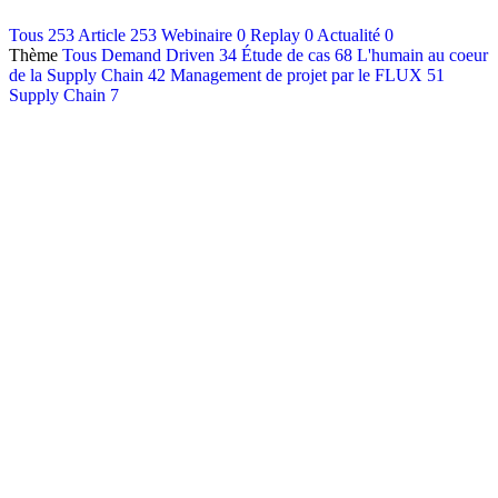
Contact
Tous
253
Article
253
Webinaire
0
Replay
0
Actualité
0
Thème
Tous
Demand Driven
34
Étude de cas
68
L'humain au coeur
Français
de la Supply Chain
42
Management de projet par le FLUX
51
English
Supply Chain
7