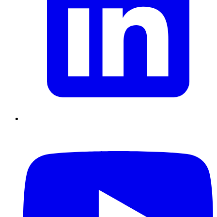
Supply Chain durables
Data driven management
Pilotage en
environnement incertain
Gestion de projet