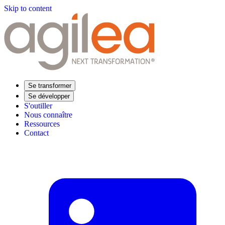
Skip to content
Se transformer
Se développer
S'outiller
Nous connaître
Ressources
Contact
Trouvez votre formation
Supply Chain Académie
Expertise sectorielle
Distribution
Industrie
Agroalimentaire
Luxe
Aéronautique
Pharmaceutique
Répondre à vos besoins
Performance opérationnelle
Supply chain résiliente
Compétences