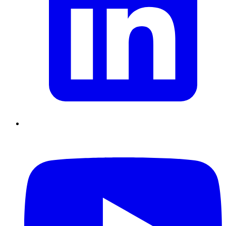
Supply Chain durables
Data driven management
Pilotage en
environnement incertain
Gestion de projet