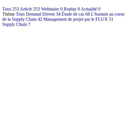
Contact
Tous
253
Article
253
Webinaire
0
Replay
0
Actualité
0
Thème
Tous
Demand Driven
34
Étude de cas
68
L'humain au coeur
Français
de la Supply Chain
42
Management de projet par le FLUX
51
English
Supply Chain
7