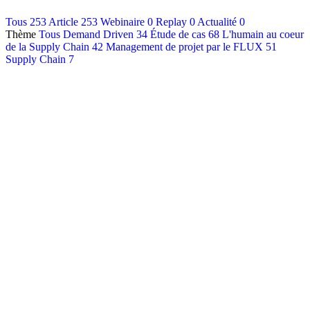
Contact
Tous
253
Article
253
Webinaire
0
Replay
0
Actualité
0
Thème
Tous
Demand Driven
34
Étude de cas
68
L'humain au coeur
Français
de la Supply Chain
42
Management de projet par le FLUX
51
English
Supply Chain
7