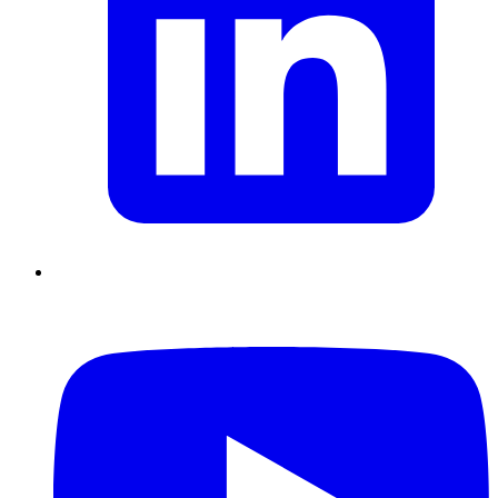
Supply Chain durables
Data driven management
Pilotage en
environnement incertain
Gestion de projet