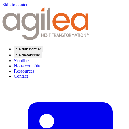
Skip to content
Se transformer
Se développer
S'outiller
Nous connaître
Ressources
Contact
Trouvez votre formation
Supply Chain Académie
Expertise sectorielle
Distribution
Industrie
Agroalimentaire
Luxe
Aéronautique
Pharmaceutique
Répondre à vos besoins
Performance opérationnelle
Supply chain résiliente
Compétences