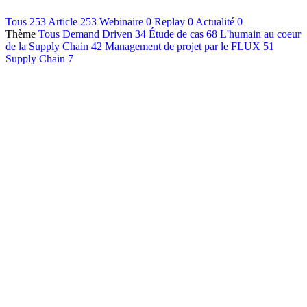
Contact
Tous
253
Article
253
Webinaire
0
Replay
0
Actualité
0
Thème
Tous
Demand Driven
34
Étude de cas
68
L'humain au coeur
Français
de la Supply Chain
42
Management de projet par le FLUX
51
English
Supply Chain
7