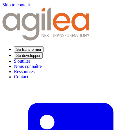
Skip to content
Se transformer
Se développer
S'outiller
Nous connaître
Ressources
Contact
Trouvez votre formation
Supply Chain Académie
Expertise sectorielle
Distribution
Industrie
Agroalimentaire
Luxe
Aéronautique
Pharmaceutique
Répondre à vos besoins
Performance opérationnelle
Supply chain résiliente
Compétences