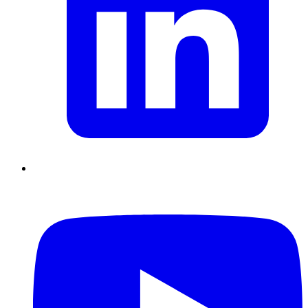
Supply Chain durables
Data driven management
Pilotage en
environnement incertain
Gestion de projet