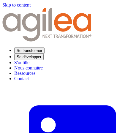
Skip to content
Se transformer
Se développer
S'outiller
Nous connaître
Ressources
Contact
Trouvez votre formation
Supply Chain Académie
Expertise sectorielle
Distribution
Industrie
Agroalimentaire
Luxe
Aéronautique
Pharmaceutique
Répondre à vos besoins
Performance opérationnelle
Supply chain résiliente
Compétences