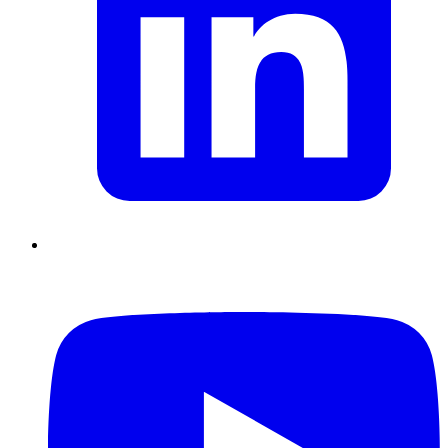
Supply Chain durables
Data driven management
Pilotage en
environnement incertain
Gestion de projet