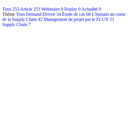
Contact
Tous
253
Article
253
Webinaire
0
Replay
0
Actualité
0
Thème
Tous
Demand Driven
34
Étude de cas
68
L'humain au coeur
Français
de la Supply Chain
42
Management de projet par le FLUX
51
English
Supply Chain
7