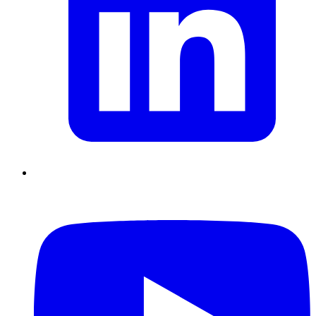
Supply Chain durables
Data driven management
Pilotage en
environnement incertain
Gestion de projet