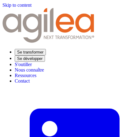
Skip to content
Se transformer
Se développer
S'outiller
Nous connaître
Ressources
Contact
Trouvez votre formation
Supply Chain Académie
Expertise sectorielle
Distribution
Industrie
Agroalimentaire
Luxe
Aéronautique
Pharmaceutique
Répondre à vos besoins
Performance opérationnelle
Supply chain résiliente
Compétences