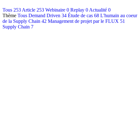
Contact
Tous
253
Article
253
Webinaire
0
Replay
0
Actualité
0
Thème
Tous
Demand Driven
34
Étude de cas
68
L'humain au coeur
Français
de la Supply Chain
42
Management de projet par le FLUX
51
English
Supply Chain
7