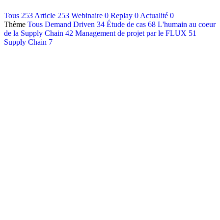
Contact
Tous
253
Article
253
Webinaire
0
Replay
0
Actualité
0
Thème
Tous
Demand Driven
34
Étude de cas
68
L'humain au coeur
Français
de la Supply Chain
42
Management de projet par le FLUX
51
English
Supply Chain
7