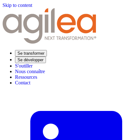
Skip to content
Se transformer
Se développer
S'outiller
Nous connaître
Ressources
Contact
Trouvez votre formation
Supply Chain Académie
Expertise sectorielle
Distribution
Industrie
Agroalimentaire
Luxe
Aéronautique
Pharmaceutique
Répondre à vos besoins
Performance opérationnelle
Supply chain résiliente
Compétences