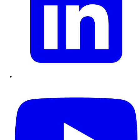
Supply Chain durables
Data driven management
Pilotage en
environnement incertain
Gestion de projet