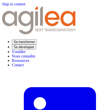
Skip to content
Se transformer
Se développer
S'outiller
Nous connaître
Ressources
Contact
Trouvez votre formation
Supply Chain Académie
Expertise sectorielle
Distribution
Industrie
Agroalimentaire
Luxe
Aéronautique
Pharmaceutique
Répondre à vos besoins
Performance opérationnelle
Supply chain résiliente
Compétences