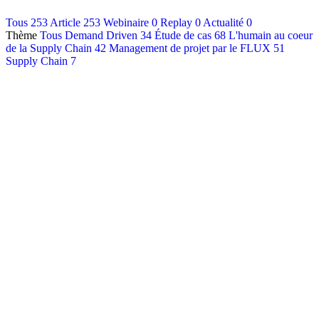
Contact
Tous
253
Article
253
Webinaire
0
Replay
0
Actualité
0
Thème
Tous
Demand Driven
34
Étude de cas
68
L'humain au coeur
Français
de la Supply Chain
42
Management de projet par le FLUX
51
English
Supply Chain
7