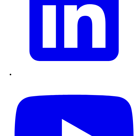
Supply Chain durables
Data driven management
Pilotage en
environnement incertain
Gestion de projet