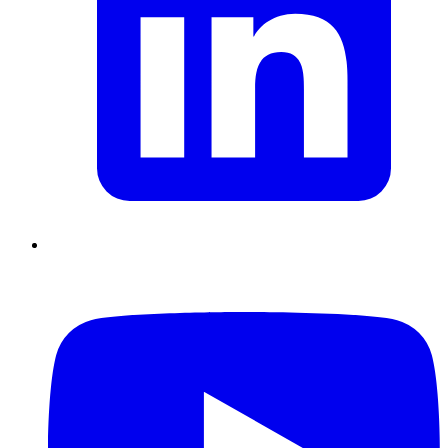
Supply Chain durables
Data driven management
Pilotage en
environnement incertain
Gestion de projet