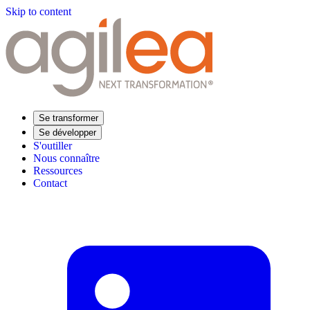
Skip to content
Se transformer
Se développer
S'outiller
Nous connaître
Ressources
Contact
Trouvez votre formation
Supply Chain Académie
Expertise sectorielle
Distribution
Industrie
Agroalimentaire
Luxe
Aéronautique
Pharmaceutique
Répondre à vos besoins
Performance opérationnelle
Supply chain résiliente
Compétences