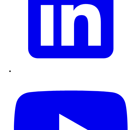
Supply Chain durables
Data driven management
Pilotage en
environnement incertain
Gestion de projet