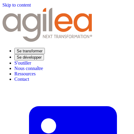
Skip to content
Se transformer
Se développer
S'outiller
Nous connaître
Ressources
Contact
Trouvez votre formation
Supply Chain Académie
Expertise sectorielle
Distribution
Industrie
Agroalimentaire
Luxe
Aéronautique
Pharmaceutique
Répondre à vos besoins
Performance opérationnelle
Supply chain résiliente
Compétences