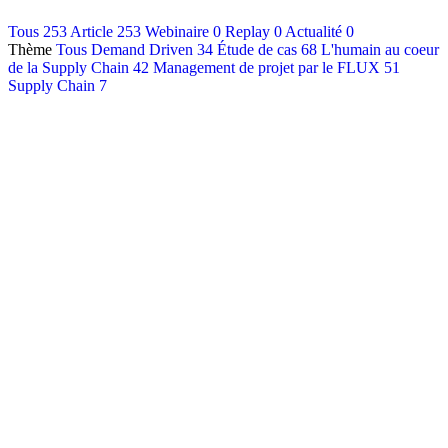
Contact
Tous
253
Article
253
Webinaire
0
Replay
0
Actualité
0
Thème
Tous
Demand Driven
34
Étude de cas
68
L'humain au coeur
Français
de la Supply Chain
42
Management de projet par le FLUX
51
English
Supply Chain
7