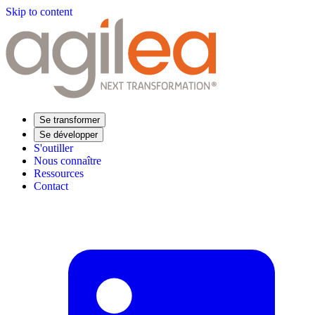
Skip to content
Se transformer
Se développer
S'outiller
Nous connaître
Ressources
Contact
Trouvez votre formation
Supply Chain Académie
Expertise sectorielle
Distribution
Industrie
Agroalimentaire
Luxe
Aéronautique
Pharmaceutique
Répondre à vos besoins
Performance opérationnelle
Supply chain résiliente
Compétences