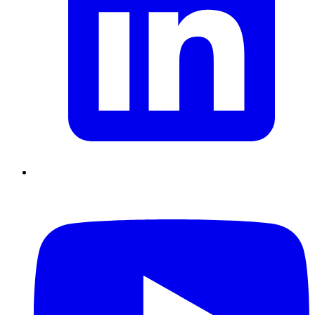
Supply Chain durables
Data driven management
Pilotage en
environnement incertain
Gestion de projet