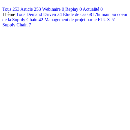
Contact
Tous
253
Article
253
Webinaire
0
Replay
0
Actualité
0
Thème
Tous
Demand Driven
34
Étude de cas
68
L'humain au coeur
Français
de la Supply Chain
42
Management de projet par le FLUX
51
English
Supply Chain
7