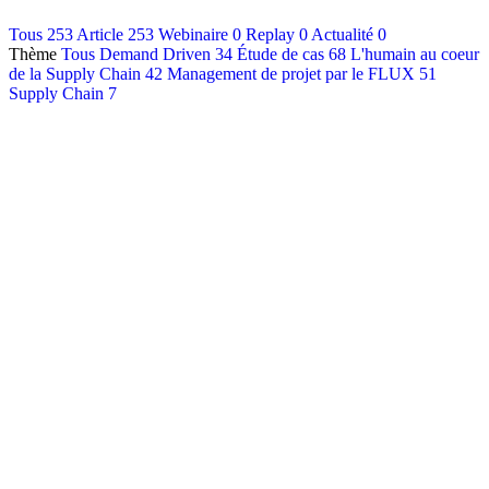
Contact
Tous
253
Article
253
Webinaire
0
Replay
0
Actualité
0
Thème
Tous
Demand Driven
34
Étude de cas
68
L'humain au coeur
Français
de la Supply Chain
42
Management de projet par le FLUX
51
English
Supply Chain
7