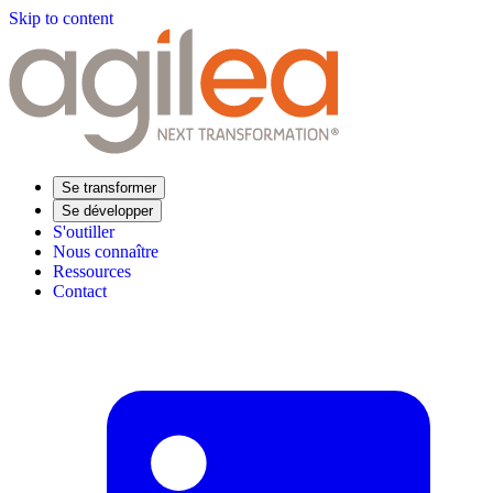
Skip to content
Se transformer
Se développer
S'outiller
Nous connaître
Ressources
Contact
Trouvez votre formation
Supply Chain Académie
Expertise sectorielle
Distribution
Industrie
Agroalimentaire
Luxe
Aéronautique
Pharmaceutique
Répondre à vos besoins
Performance opérationnelle
Supply chain résiliente
Compétences