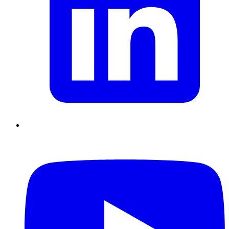
Supply Chain durables
Data driven management
Pilotage en
environnement incertain
Gestion de projet