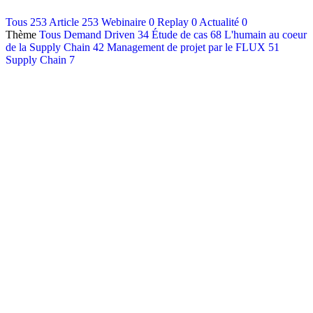
Contact
Tous
253
Article
253
Webinaire
0
Replay
0
Actualité
0
Thème
Tous
Demand Driven
34
Étude de cas
68
L'humain au coeur
Français
de la Supply Chain
42
Management de projet par le FLUX
51
English
Supply Chain
7