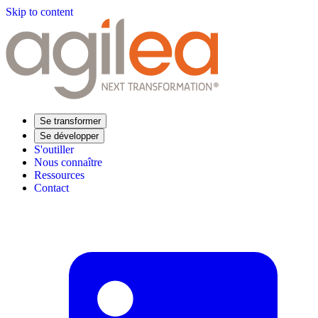
Skip to content
Se transformer
Se développer
S'outiller
Nous connaître
Ressources
Contact
Trouvez votre formation
Supply Chain Académie
Expertise sectorielle
Distribution
Industrie
Agroalimentaire
Luxe
Aéronautique
Pharmaceutique
Répondre à vos besoins
Performance opérationnelle
Supply chain résiliente
Compétences