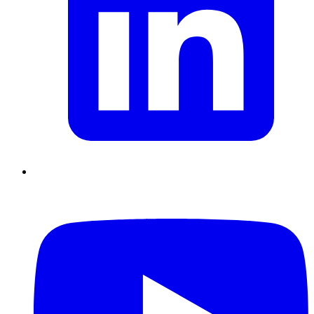
Supply Chain durables
Data driven management
Pilotage en
environnement incertain
Gestion de projet