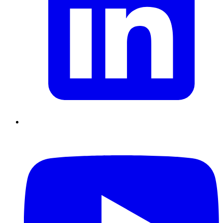
Supply Chain durables
Data driven management
Pilotage en
environnement incertain
Gestion de projet