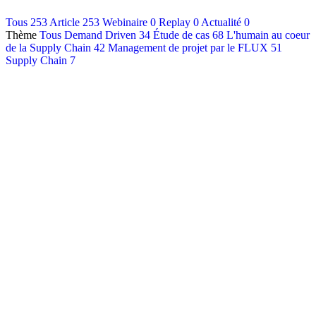
Contact
Tous
253
Article
253
Webinaire
0
Replay
0
Actualité
0
Thème
Tous
Demand Driven
34
Étude de cas
68
L'humain au coeur
Français
de la Supply Chain
42
Management de projet par le FLUX
51
English
Supply Chain
7