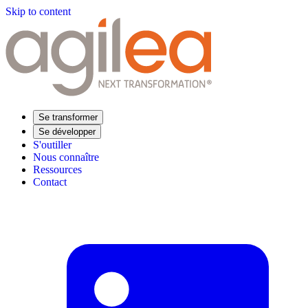
Skip to content
Se transformer
Se développer
S'outiller
Nous connaître
Ressources
Contact
Trouvez votre formation
Supply Chain Académie
Expertise sectorielle
Distribution
Industrie
Agroalimentaire
Luxe
Aéronautique
Pharmaceutique
Répondre à vos besoins
Performance opérationnelle
Supply chain résiliente
Compétences