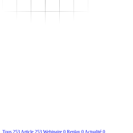
Se transformer
–
Expertise sectorielle
–
Distribution
–
Industrie
–
Agroalimentaire
–
Luxe
–
Aéronautique
–
Pharmaceutique
–
Répondre à vos besoins
–
Performance
opérationnelle
–
Supply chain résiliente
–
Compétences Supply
Chain durables
–
Data driven management
–
Pilotage en environnement
incertain
–
Gestion de projet
Se développer
–
Trouvez votre formation
–
Supply Chain Académie
S'outiller
Nous connaître
Ressources
Tous
253
Article
253
Webinaire
0
Replay
0
Actualité
0