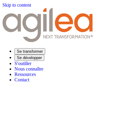
Skip to content
Se transformer
Se développer
S'outiller
Nous connaître
Ressources
Contact
Trouvez votre formation
Supply Chain Académie
Expertise sectorielle
Distribution
Industrie
Agroalimentaire
Luxe
Aéronautique
Pharmaceu
Répondre à vos besoins
Performance opérationnelle
Supply chain résiliente
Compétences Supp