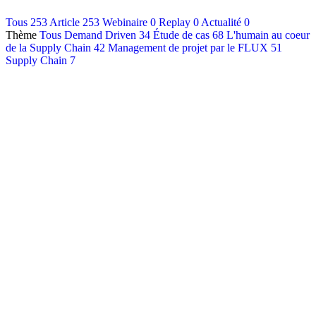
Contact
Tous
253
Article
253
Webinaire
0
Replay
0
Actualité
0
Thème
Tous
Demand Driven
34
Étude de cas
68
L'humain au coeur
Français
de la Supply Chain
42
Management de projet par le FLUX
51
English
Supply Chain
7