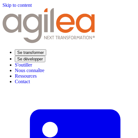
Skip to content
Se transformer
Se développer
S'outiller
Nous connaître
Ressources
Contact
Trouvez votre formation
Supply Chain Académie
Expertise sectorielle
Distribution
Industrie
Agroalimentaire
Luxe
Aéronautique
Pharmaceutique
Répondre à vos besoins
Performance opérationnelle
Supply chain résiliente
Compétences