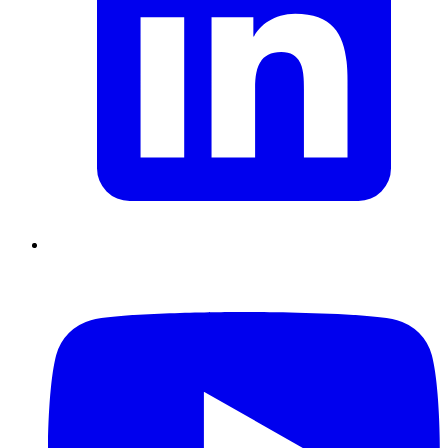
Supply Chain durables
Data driven management
Pilotage en
environnement incertain
Gestion de projet