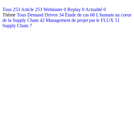
Contact
Tous
253
Article
253
Webinaire
0
Replay
0
Actualité
0
Thème
Tous
Demand Driven
34
Étude de cas
68
L'humain au coeur
Français
de la Supply Chain
42
Management de projet par le FLUX
51
English
Supply Chain
7