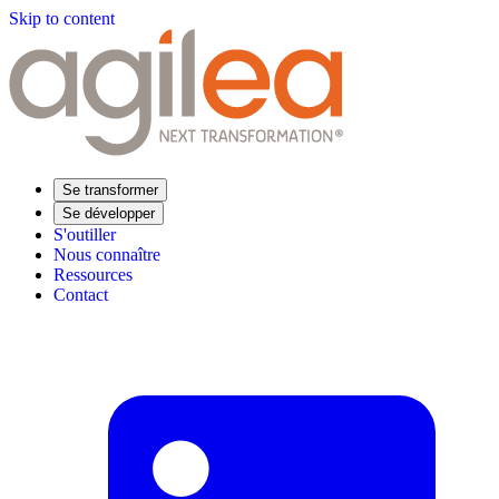
Skip to content
Se transformer
Se développer
S'outiller
Nous connaître
Ressources
Contact
Trouvez votre formation
Supply Chain Académie
Expertise sectorielle
Distribution
Industrie
Agroalimentaire
Luxe
Aéronautique
Pharmaceutique
Répondre à vos besoins
Performance opérationnelle
Supply chain résiliente
Compétences