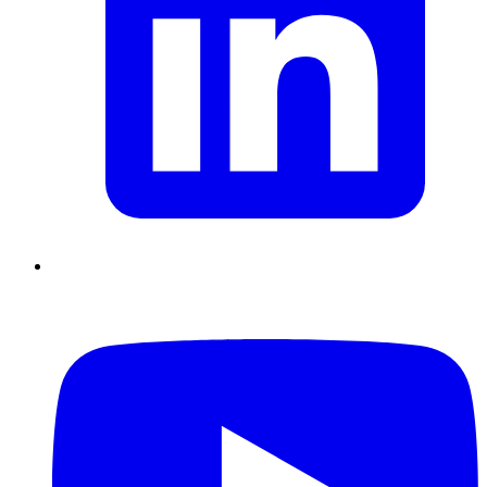
Supply Chain durables
Data driven management
Pilotage en
environnement incertain
Gestion de projet