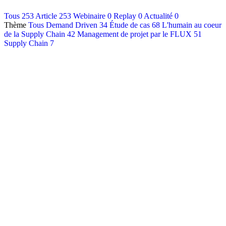
Contact
Tous
253
Article
253
Webinaire
0
Replay
0
Actualité
0
Thème
Tous
Demand Driven
34
Étude de cas
68
L'humain au coeur
Français
de la Supply Chain
42
Management de projet par le FLUX
51
English
Supply Chain
7