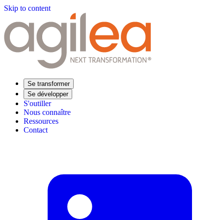
Skip to content
Se transformer
Se développer
S'outiller
Nous connaître
Ressources
Contact
Trouvez votre formation
Supply Chain Académie
Expertise sectorielle
Distribution
Industrie
Agroalimentaire
Luxe
Aéronautique
Pharmaceutique
Répondre à vos besoins
Performance opérationnelle
Supply chain résiliente
Compétences