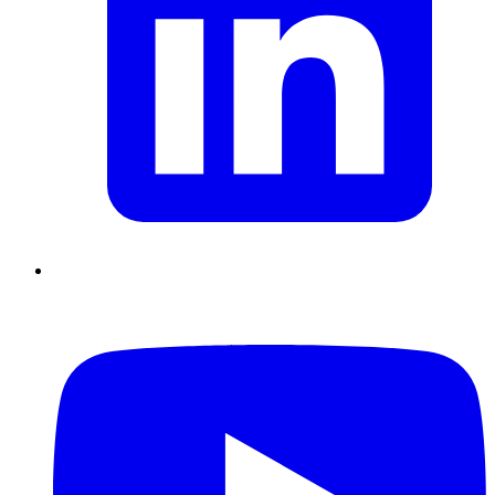
Supply Chain durables
Data driven management
Pilotage en
environnement incertain
Gestion de projet