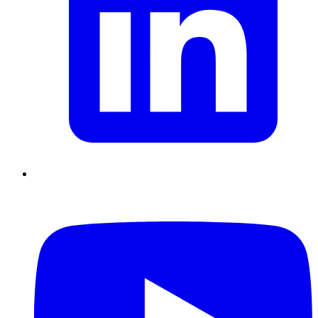
Supply Chain durables
Data driven management
Pilotage en
environnement incertain
Gestion de projet