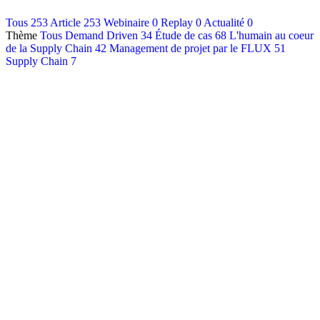
Contact
Tous
253
Article
253
Webinaire
0
Replay
0
Actualité
0
Thème
Tous
Demand Driven
34
Étude de cas
68
L'humain au coeur
Français
de la Supply Chain
42
Management de projet par le FLUX
51
English
Supply Chain
7