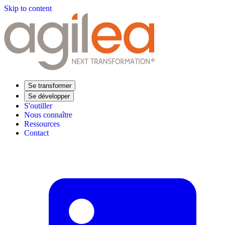
Skip to content
Se transformer
Se développer
S'outiller
Nous connaître
Ressources
Contact
Trouvez votre formation
Supply Chain Académie
Expertise sectorielle
Distribution
Industrie
Agroalimentaire
Luxe
Aéronautique
Pharmaceutique
Répondre à vos besoins
Performance opérationnelle
Supply chain résiliente
Compétences