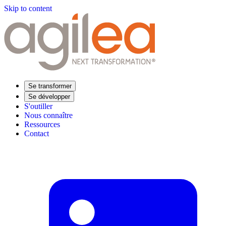
Skip to content
Se transformer
Se développer
S'outiller
Nous connaître
Ressources
Contact
Trouvez votre formation
Supply Chain Académie
Expertise sectorielle
Distribution
Industrie
Agroalimentaire
Luxe
Aéronautique
Pharmaceutique
Répondre à vos besoins
Performance opérationnelle
Supply chain résiliente
Compétences