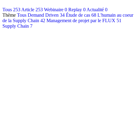
Contact
Tous
253
Article
253
Webinaire
0
Replay
0
Actualité
0
Thème
Tous
Demand Driven
34
Étude de cas
68
L'humain au coeur
Français
de la Supply Chain
42
Management de projet par le FLUX
51
English
Supply Chain
7