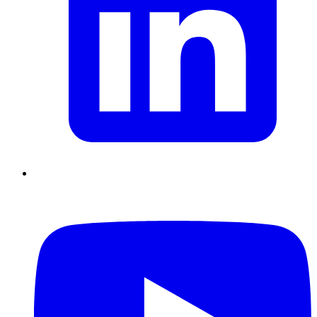
Supply Chain durables
Data driven management
Pilotage en
environnement incertain
Gestion de projet