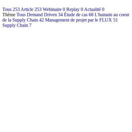
Contact
Tous
253
Article
253
Webinaire
0
Replay
0
Actualité
0
Thème
Tous
Demand Driven
34
Étude de cas
68
L'humain au coeur
Français
de la Supply Chain
42
Management de projet par le FLUX
51
English
Supply Chain
7