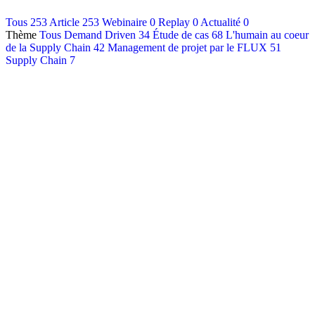
Contact
Tous
253
Article
253
Webinaire
0
Replay
0
Actualité
0
Thème
Tous
Demand Driven
34
Étude de cas
68
L'humain au coeur
Français
de la Supply Chain
42
Management de projet par le FLUX
51
English
Supply Chain
7