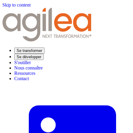
Skip to content
Se transformer
Se développer
S'outiller
Nous connaître
Ressources
Contact
Trouvez votre formation
Supply Chain Académie
Expertise sectorielle
Distribution
Industrie
Agroalimentaire
Luxe
Aéronautique
Pharmaceutique
Répondre à vos besoins
Performance opérationnelle
Supply chain résiliente
Compétences