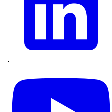
Supply Chain durables
Data driven management
Pilotage en
environnement incertain
Gestion de projet