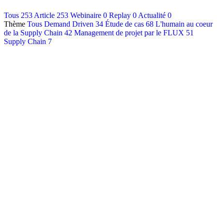
Contact
Tous
253
Article
253
Webinaire
0
Replay
0
Actualité
0
Thème
Tous
Demand Driven
34
Étude de cas
68
L'humain au coeur
Français
de la Supply Chain
42
Management de projet par le FLUX
51
English
Supply Chain
7