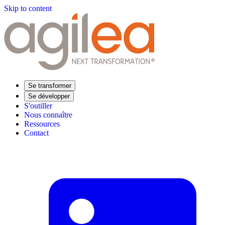
Skip to content
Se transformer
Se développer
S'outiller
Nous connaître
Ressources
Contact
Trouvez votre formation
Supply Chain Académie
Expertise sectorielle
Distribution
Industrie
Agroalimentaire
Luxe
Aéronautique
Pharmaceutique
Répondre à vos besoins
Performance opérationnelle
Supply chain résiliente
Compétences