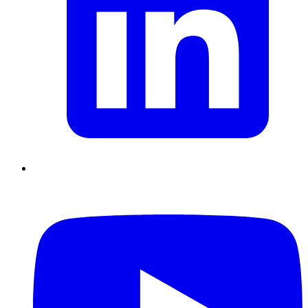
Supply Chain durables
Data driven management
Pilotage en
environnement incertain
Gestion de projet