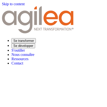
Skip to content
Se transformer
Se développer
S'outiller
Nous connaître
Ressources
Contact
Trouvez votre formation
Supply Chain Académie
Expertise sectorielle
Distribution
Industrie
Agroalimentaire
Luxe
Aéronautique
Pharmaceu
Répondre à vos besoins
Performance opérationnelle
Supply chain résiliente
Compétences Supp