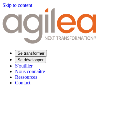
Skip to content
Se transformer
Se développer
S'outiller
Nous connaître
Ressources
Contact
Trouvez votre formation
Supply Chain Académie
Expertise sectorielle
Distribution
Industrie
Agroalimentaire
Luxe
Aéronautique
Pharmaceu
Répondre à vos besoins
Performance opérationnelle
Supply chain résiliente
Compétences Supp