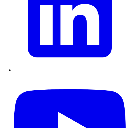
Supply Chain durables
Data driven management
Pilotage en
environnement incertain
Gestion de projet