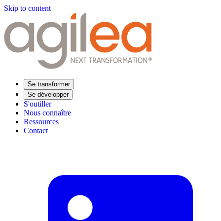
Skip to content
Se transformer
Se développer
S'outiller
Nous connaître
Ressources
Contact
Trouvez votre formation
Supply Chain Académie
Expertise sectorielle
Distribution
Industrie
Agroalimentaire
Luxe
Aéronautique
Pharmaceutique
Répondre à vos besoins
Performance opérationnelle
Supply chain résiliente
Compétences