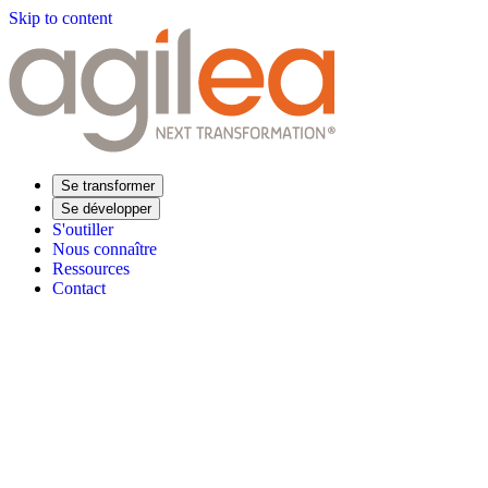
Skip to content
Se transformer
Se développer
S'outiller
Nous connaître
Ressources
Contact
Trouvez votre formation
Supply Chain Académie
Expertise sectorielle
Distribution
Industrie
Agroalimentaire
Luxe
Aéronautique
Pharmaceu
Répondre à vos besoins
Performance opérationnelle
Supply chain résiliente
Compétences Supp