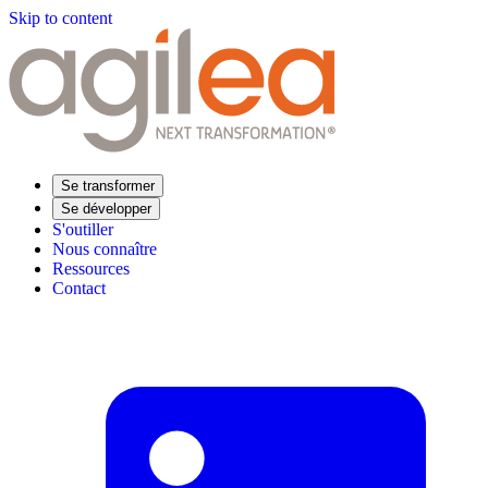
Skip to content
Se transformer
Se développer
S'outiller
Nous connaître
Ressources
Contact
Trouvez votre formation
Supply Chain Académie
Expertise sectorielle
Distribution
Industrie
Agroalimentaire
Luxe
Aéronautique
Pharmaceutique
Répondre à vos besoins
Performance opérationnelle
Supply chain résiliente
Compétences