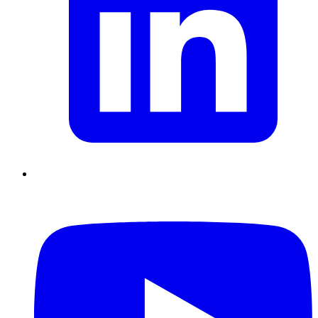
Supply Chain durables
Data driven management
Pilotage en
environnement incertain
Gestion de projet