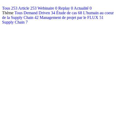
Contact
Tous
253
Article
253
Webinaire
0
Replay
0
Actualité
0
Thème
Tous
Demand Driven
34
Étude de cas
68
L'humain au coeur
Français
de la Supply Chain
42
Management de projet par le FLUX
51
English
Supply Chain
7