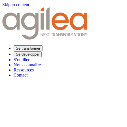
Skip to content
Se transformer
Se développer
S'outiller
Nous connaître
Ressources
Contact
Trouvez votre formation
Supply Chain Académie
Expertise sectorielle
Distribution
Industrie
Agroalimentaire
Luxe
Aéronautique
Pharmaceu
Répondre à vos besoins
Performance opérationnelle
Supply chain résiliente
Compétences Supp