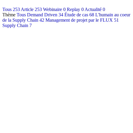
Contact
Tous
253
Article
253
Webinaire
0
Replay
0
Actualité
0
Thème
Tous
Demand Driven
34
Étude de cas
68
L'humain au coeur
Français
de la Supply Chain
42
Management de projet par le FLUX
51
English
Supply Chain
7