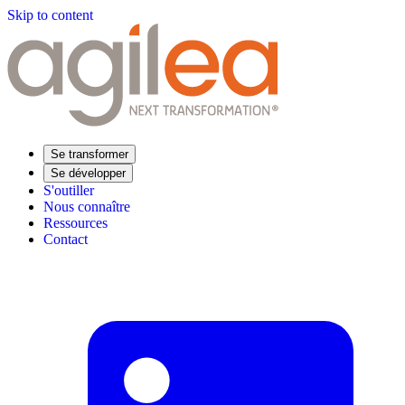
Skip to content
Se transformer
Se développer
S'outiller
Nous connaître
Ressources
Contact
Trouvez votre formation
Supply Chain Académie
Expertise sectorielle
Distribution
Industrie
Agroalimentaire
Luxe
Aéronautique
Pharmaceutique
Répondre à vos besoins
Performance opérationnelle
Supply chain résiliente
Compétences