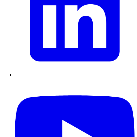
Supply Chain durables
Data driven management
Pilotage en
environnement incertain
Gestion de projet