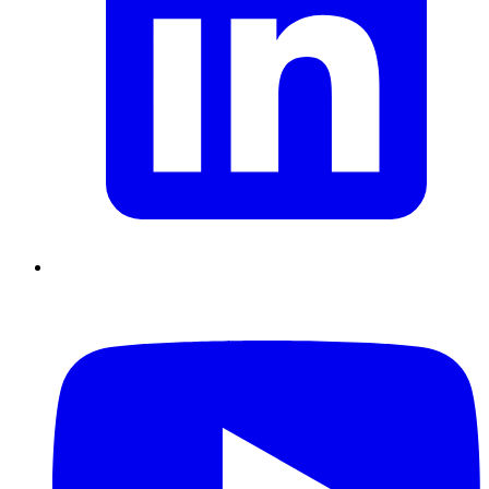
Supply Chain durables
Data driven management
Pilotage en
environnement incertain
Gestion de projet