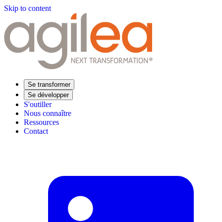
Skip to content
Se transformer
Se développer
S'outiller
Nous connaître
Ressources
Contact
Trouvez votre formation
Supply Chain Académie
Expertise sectorielle
Distribution
Industrie
Agroalimentaire
Luxe
Aéronautique
Pharmaceutique
Répondre à vos besoins
Performance opérationnelle
Supply chain résiliente
Compétences