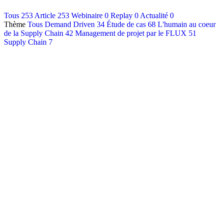
Contact
Tous
253
Article
253
Webinaire
0
Replay
0
Actualité
0
Thème
Tous
Demand Driven
34
Étude de cas
68
L'humain au coeur
Français
de la Supply Chain
42
Management de projet par le FLUX
51
English
Supply Chain
7