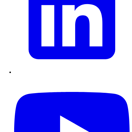
Supply Chain durables
Data driven management
Pilotage en
environnement incertain
Gestion de projet