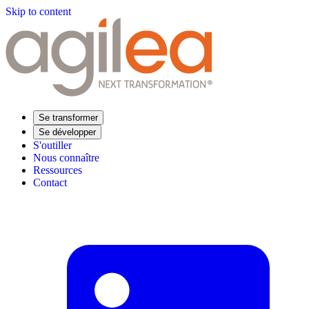
Skip to content
Se transformer
Se développer
S'outiller
Nous connaître
Ressources
Contact
Trouvez votre formation
Supply Chain Académie
Expertise sectorielle
Distribution
Industrie
Agroalimentaire
Luxe
Aéronautique
Pharmaceutique
Répondre à vos besoins
Performance opérationnelle
Supply chain résiliente
Compétences