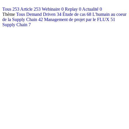
Contact
Tous
253
Article
253
Webinaire
0
Replay
0
Actualité
0
Thème
Tous
Demand Driven
34
Étude de cas
68
L'humain au coeur
Français
de la Supply Chain
42
Management de projet par le FLUX
51
English
Supply Chain
7