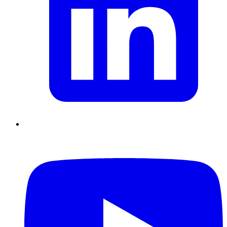
Supply Chain durables
Data driven management
Pilotage en
environnement incertain
Gestion de projet