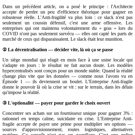
Dans un précédent article, on a posé le principe : l'Architecte
accepte de perdre un peu d'efficience théorique pour gagner en
robustesse réelle. L'Anti-fragilité va plus loin : ce slack n'est pas
seulement un coussin défensif, c'est une arme offensive. Les
entreprises qui ont maintenu volontairement du « gras » lors du
COVID n'ont pas seulement survécu — elles ont capté les parts de
marché de ceux qui disparaissaient. Le slack était leur munition.
② La décentralisation — décider vite, là où ça se passe
Un siège mondial qui réagit en mois face à une usine locale qui
s'adapte en jours : le résultat ne fait aucun doute. Les modèles
hypercentralisés sont conçus pour un monde stable. Quand la réalité
change plus vite que les données — comme nous l'avons vu en
Épisode 1 — ils deviennent un boulet. L'Entreprise Anti-fragile
donne le pouvoir là où la crise se vit : sur le terrain, dans les délais
qu'impose la réalité.
③ L'optionalité — payer pour garder le choix ouvert
Concentrer ses achats sur un fournisseur unique pour gagner 3% :
rationnel en temps calme, suicidaire en crise. L'Entreprise Anti-
fragile accepte de payer une prime pour multiplier ses options —
sources d'approvisionnement, routes logistiques, alternatives
matières. Ce surcoût n'est pas un gaspillage. C'est une police