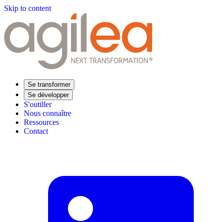
Skip to content
Se transformer
Se développer
S'outiller
Nous connaître
Ressources
Contact
Trouvez votre formation
Supply Chain Académie
Expertise sectorielle
Distribution
Industrie
Agroalimentaire
Luxe
Aéronautique
Pharmaceutique
Répondre à vos besoins
Performance opérationnelle
Supply chain résiliente
Compétences