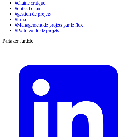
#
chaîne critique
#
critical chain
#
gestion de projets
#
Luxe
#
Management de projets par le flux
#
Portefeuille de projets
Partager l'article