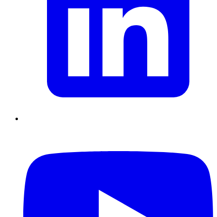
Supply Chain durables
Data driven management
Pilotage en
environnement incertain
Gestion de projet