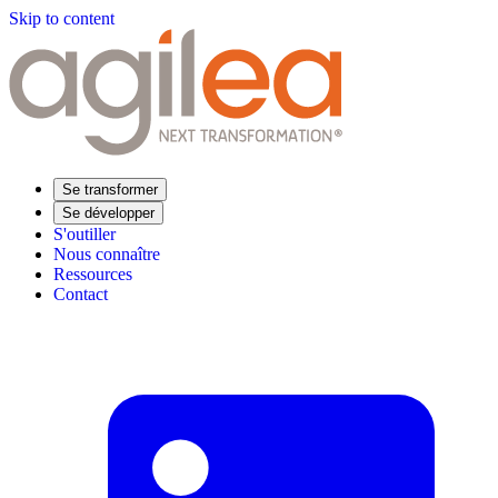
Skip to content
Se transformer
Se développer
S'outiller
Nous connaître
Ressources
Contact
Trouvez votre formation
Supply Chain Académie
Expertise sectorielle
Distribution
Industrie
Agroalimentaire
Luxe
Aéronautique
Pharmaceutique
Répondre à vos besoins
Performance opérationnelle
Supply chain résiliente
Compétences