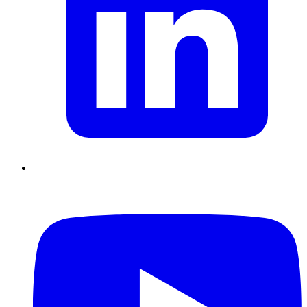
Supply Chain durables
Data driven management
Pilotage en
environnement incertain
Gestion de projet