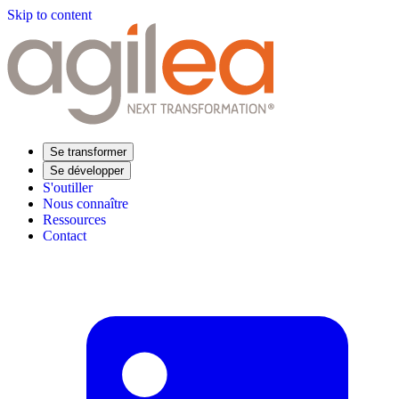
Skip to content
Se transformer
Se développer
S'outiller
Nous connaître
Ressources
Contact
Trouvez votre formation
Supply Chain Académie
Expertise sectorielle
Distribution
Industrie
Agroalimentaire
Luxe
Aéronautique
Pharmaceutique
Répondre à vos besoins
Performance opérationnelle
Supply chain résiliente
Compétences