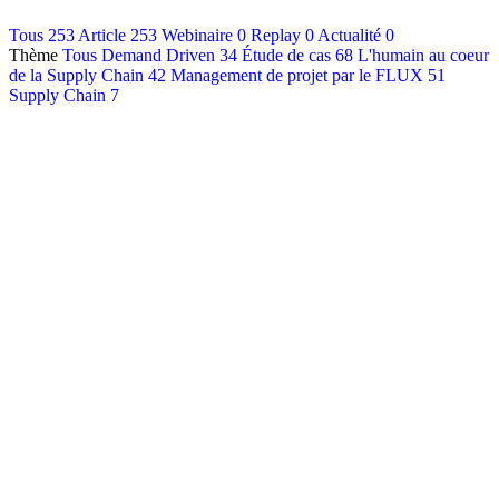
Contact
Tous
253
Article
253
Webinaire
0
Replay
0
Actualité
0
Thème
Tous
Demand Driven
34
Étude de cas
68
L'humain au coeur
Français
de la Supply Chain
42
Management de projet par le FLUX
51
English
Supply Chain
7