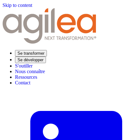
Skip to content
Se transformer
Se développer
S'outiller
Nous connaître
Ressources
Contact
Trouvez votre formation
Supply Chain Académie
Expertise sectorielle
Distribution
Industrie
Agroalimentaire
Luxe
Aéronautique
Pharmaceutique
Répondre à vos besoins
Performance opérationnelle
Supply chain résiliente
Compétences