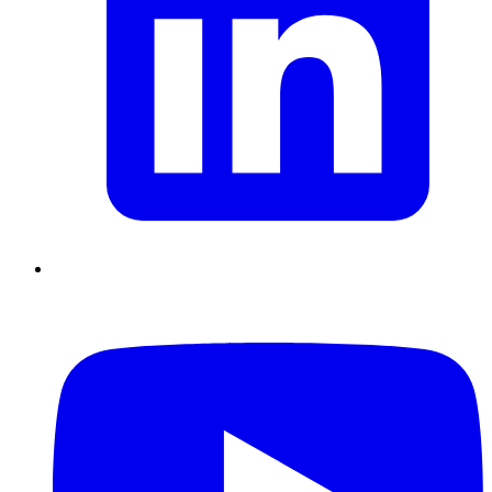
Supply Chain durables
Data driven management
Pilotage en
environnement incertain
Gestion de projet