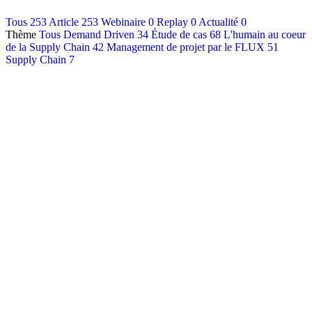
Contact
Tous
253
Article
253
Webinaire
0
Replay
0
Actualité
0
Thème
Tous
Demand Driven
34
Étude de cas
68
L'humain au coeur
Français
de la Supply Chain
42
Management de projet par le FLUX
51
English
Supply Chain
7