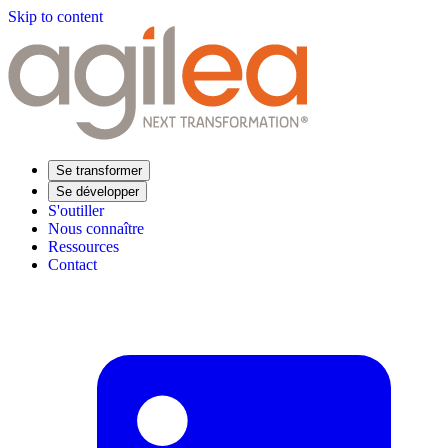
Skip to content
Se transformer
Se développer
S'outiller
Nous connaître
Ressources
Contact
Trouvez votre formation
Supply Chain Académie
Expertise sectorielle
Distribution
Industrie
Agroalimentaire
Luxe
Aéronautique
Pharmaceutique
Répondre à vos besoins
Performance opérationnelle
Supply chain résiliente
Compétences