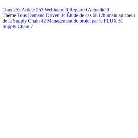
Contact
Tous
253
Article
253
Webinaire
0
Replay
0
Actualité
0
Thème
Tous
Demand Driven
34
Étude de cas
68
L'humain au coeur
Français
de la Supply Chain
42
Management de projet par le FLUX
51
English
Supply Chain
7