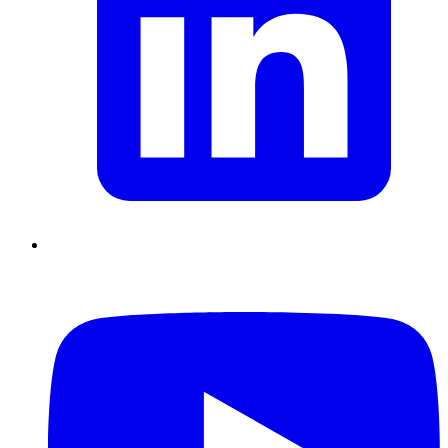
Supply Chain durables
Data driven management
Pilotage en
environnement incertain
Gestion de projet