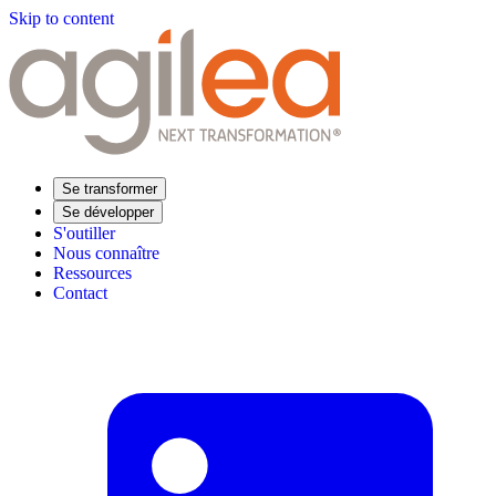
Skip to content
Se transformer
Se développer
S'outiller
Nous connaître
Ressources
Contact
Trouvez votre formation
Supply Chain Académie
Expertise sectorielle
Distribution
Industrie
Agroalimentaire
Luxe
Aéronautique
Pharmaceutique
Répondre à vos besoins
Performance opérationnelle
Supply chain résiliente
Compétences