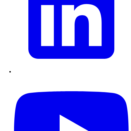
Supply Chain durables
Data driven management
Pilotage en
environnement incertain
Gestion de projet