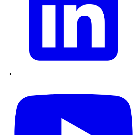
Supply Chain durables
Data driven management
Pilotage en
environnement incertain
Gestion de projet