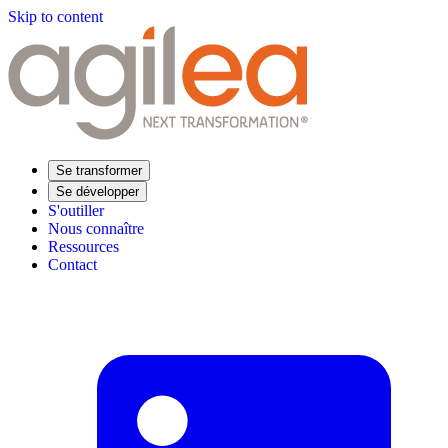
Skip to content
Se transformer
Se développer
S'outiller
Nous connaître
Ressources
Contact
Trouvez votre formation
Supply Chain Académie
Expertise sectorielle
Distribution
Industrie
Agroalimentaire
Luxe
Aéronautique
Pharmaceutique
Répondre à vos besoins
Performance opérationnelle
Supply chain résiliente
Compétences