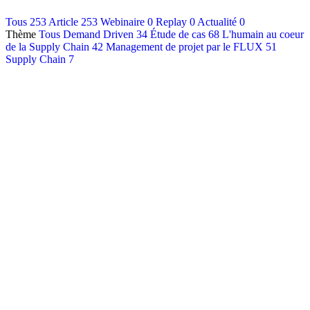
Contact
Tous
253
Article
253
Webinaire
0
Replay
0
Actualité
0
Thème
Tous
Demand Driven
34
Étude de cas
68
L'humain au coeur
Français
de la Supply Chain
42
Management de projet par le FLUX
51
English
Supply Chain
7