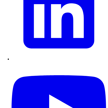
Supply Chain durables
Data driven management
Pilotage en
environnement incertain
Gestion de projet