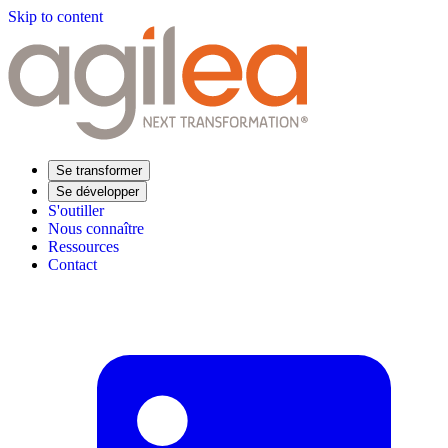
Skip to content
Se transformer
Se développer
S'outiller
Nous connaître
Ressources
Contact
Trouvez votre formation
Supply Chain Académie
Expertise sectorielle
Distribution
Industrie
Agroalimentaire
Luxe
Aéronautique
Pharmaceutique
Répondre à vos besoins
Performance opérationnelle
Supply chain résiliente
Compétences