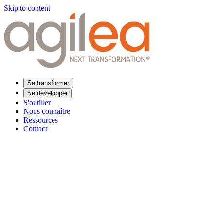
Skip to content
Se transformer
Se développer
S'outiller
Nous connaître
Ressources
Contact
Trouvez votre formation
Supply Chain Académie
Expertise sectorielle
Distribution
Industrie
Agroalimentaire
Luxe
Aéronautique
Pharmaceu
Répondre à vos besoins
Performance opérationnelle
Supply chain résiliente
Compétences Supp